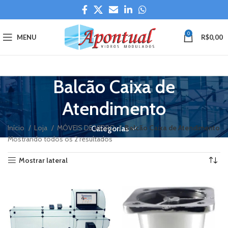
0
MENU
R$
0,00
Balcão Caixa de
Atendimento
Início
Loja
MÓVEIS DE VIDRO
Balcão Caixa de Atendimento
Categorias
Mostrando todos os 2 resultados
Mostrar lateral