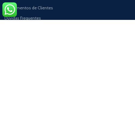
Depoimentos de Clientes
Dúvidas Frequentes
Cadastro no Site
Loja | Produtos
Contato
A PONTUAL Vidros Modulados
Aqui na A PONTUAL VIDROS você vai encontrar o que
precisa para sua loja. Temos as melhores opções em Balcão