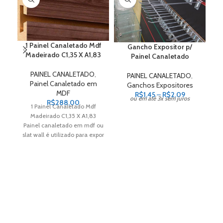
várias
variantes.
As
opções
podem
1 Painel Canaletado Mdf
Gancho Expositor p/
ser
Madeirado C1,35 X A1,83
Painel Canaletado
escolhidas
na
PAINEL CANALETADO
,
PAINEL CANALETADO
,
página
Painel Canaletado em
Ganchos Expositores
do
MDF
Faixa
R$
1,45
–
R$
2,09
ou em até 3x sem juros
produto
R$
288,00
de
1 Painel Canaletado Mdf
preço:
Madeirado C1,35 X A1,83
R$1,45
Painel canaletado em mdf ou
c
através
slat wall é utilizado para expor
R$2,09
encartelados,