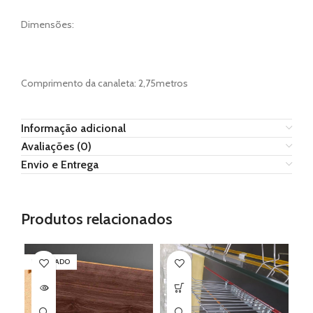
Dimensões:
Comprimento da canaleta: 2,75metros
Informação adicional
Avaliações (0)
Envio e Entrega
Produtos relacionados
ESGOTADO
Este
produto
tem